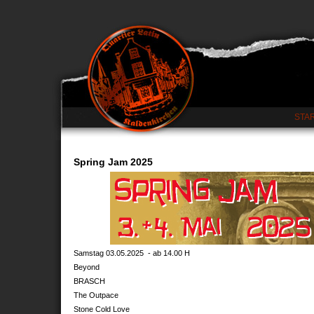
STA
Spring Jam 2025
Samstag 03.05.2025 - ab 14.00 H
Beyond
BRASCH
The Outpace
Stone Cold Love