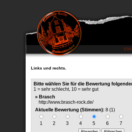
STA
Links und rechts.
Bitte wählen Sie für die Bewertung folgender
1 = sehr schlecht, 10 = sehr gut
» Brasch
http://www.brasch-rock.de/
Aktuelle Bewertung (Stimmen):
8 (1)
1
2
3
4
5
6
7