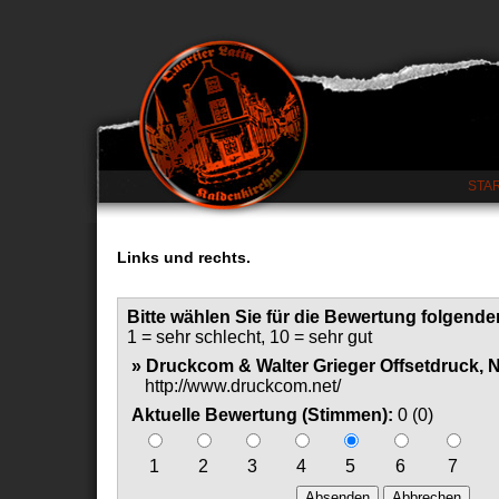
STA
Links und rechts.
Bitte wählen Sie für die Bewertung folgender
1 = sehr schlecht, 10 = sehr gut
» Druckcom & Walter Grieger Offsetdruck, N
http://www.druckcom.net/
Aktuelle Bewertung (Stimmen):
0 (0)
1
2
3
4
5
6
7