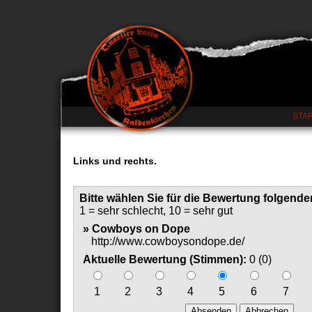
STA
Links und rechts.
Bitte wählen Sie für die Bewertung folgender
1 = sehr schlecht, 10 = sehr gut
» Cowboys on Dope
http://www.cowboysondope.de/
Aktuelle Bewertung (Stimmen):
0 (0)
1
2
3
4
5
6
7