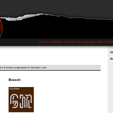
START
|
KNEIPE
|
BILDER
|
QL-Kalender
|
WIR
|
SPRI
Üb
B
's & Artists aufgespielt im Quartier Latin
Brasch