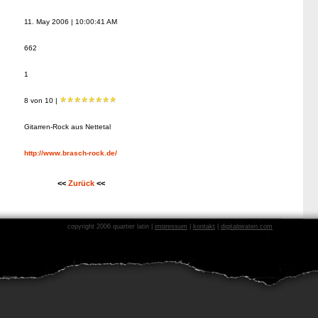
11. May 2006 | 10:00:41 AM
662
1
8 von 10 |
Gitarren-Rock aus Nettetal
http://www.brasch-rock.de/
<<
Zurück
<<
copyright 2006 quartier latin |
impressum
|
kontakt
|
digitalpiraten.com