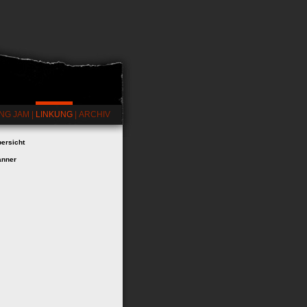
NG JAM
|
LINKUNG
|
ARCHIV
ersicht
anner