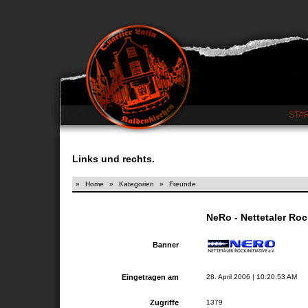
STA
Links und rechts.
»
Home
»
Kategorien
»
Freunde
NeRo - Nettetaler Rock
Banner
Eingetragen am
28. April 2006 | 10:20:53 AM
Zugriffe
1379