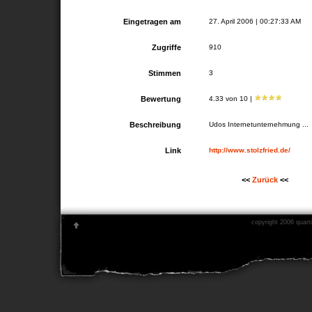
Eingetragen am
27. April 2006 | 00:27:33 AM
Zugriffe
910
Stimmen
3
Bewertung
4.33 von 10 |
Beschreibung
Udos Internetunternehmung ...
Link
http://www.stolzfried.de/
<<
Zurück
<<
copyright 2006 quarti