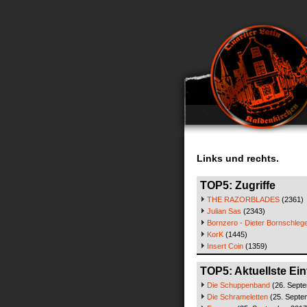
Links und rechts.
TOP5: Zugriffe
THE RAZORBLADES
(2361)
Julian Sas
(2343)
Bornzero - Dieter Bornschlege
KorK
(1445)
Insert Coin
(1359)
TOP5: Aktuellste Ein
Die Schuppenband
(26. Sept
Die Schrameletten
(25. Septe