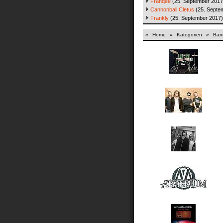
Franqee
(25. September 2017
Cannonball Cletus
(25. Septe
Frankly
(25. September 2017)
»
Home
»
Kategorien
»
Band