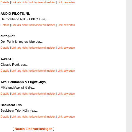
Details
|
Link als nicht funktionierend melden
|
Link bewerten
AUDIO PILOTS, NL
De rockband AUDIO PILOTS is...
Details
|
Link als nicht funktionierend melden
|
Link bewerten
autopilot
Der Punk ist tot, es lebe der...
Details
|
Link als nicht funktionierend melden
|
Link bewerten
AWAKE
Classic Rock aus...
Details
|
Link als nicht funktionierend melden
|
Link bewerten
Axel Feldmann & FrightGuys
Mike und Axel sind die...
Details
|
Link als nicht funktionierend melden
|
Link bewerten
Backbeat Trio
Backbeat Trio, Köln; (ex...
Details
|
Link als nicht funktionierend melden
|
Link bewerten
[
Neuen Link vorschlagen
]