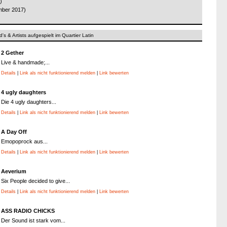
)
mber 2017)
's & Artists aufgespielt im Quartier Latin
2 Gether
Live & handmade;...
Details
|
Link als nicht funktionierend melden
|
Link bewerten
4 ugly daughters
Die 4 ugly daughters...
Details
|
Link als nicht funktionierend melden
|
Link bewerten
A Day Off
Emopoprock aus...
Details
|
Link als nicht funktionierend melden
|
Link bewerten
Aeverium
Six People decided to give...
Details
|
Link als nicht funktionierend melden
|
Link bewerten
ASS RADIO CHICKS
Der Sound ist stark vom...