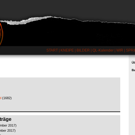
START
|
KNEIPE
|
BILDER
|
QL-Kalender
|
WIR
|
SPRI
Üb
B
l
(1682)
träge
ember 2017)
mber 2017)