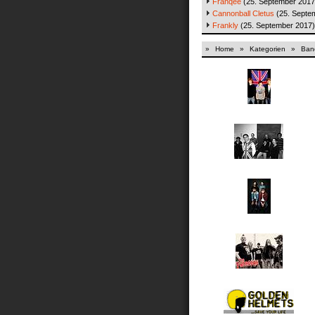
Franqee
(25. September 2017
Cannonball Cletus
(25. Septe
Frankly
(25. September 2017)
»
Home
»
Kategorien
»
Band