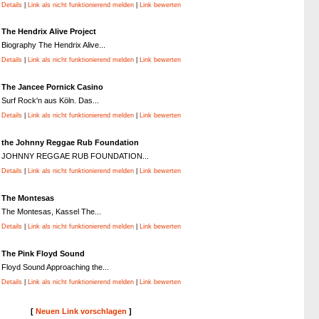
Details
|
Link als nicht funktionierend melden
|
Link bewerten
The Hendrix Alive Project
Biography The Hendrix Alive...
Details
|
Link als nicht funktionierend melden
|
Link bewerten
The Jancee Pornick Casino
Surf Rock'n aus Köln. Das...
Details
|
Link als nicht funktionierend melden
|
Link bewerten
the Johnny Reggae Rub Foundation
JOHNNY REGGAE RUB FOUNDATION...
Details
|
Link als nicht funktionierend melden
|
Link bewerten
The Montesas
The Montesas, Kassel The...
Details
|
Link als nicht funktionierend melden
|
Link bewerten
The Pink Floyd Sound
Floyd Sound Approaching the...
Details
|
Link als nicht funktionierend melden
|
Link bewerten
[
Neuen Link vorschlagen
]