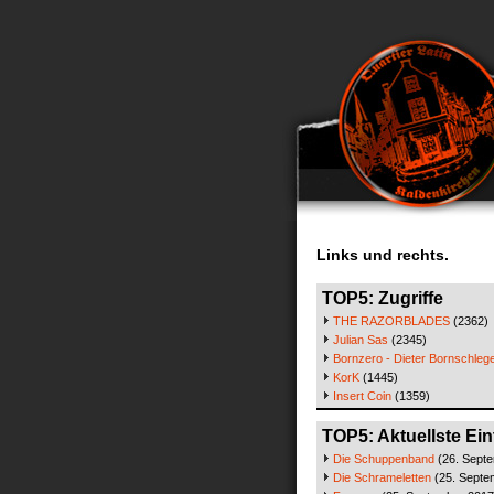
Links und rechts.
TOP5: Zugriffe
THE RAZORBLADES
(2362)
Julian Sas
(2345)
Bornzero - Dieter Bornschlege
KorK
(1445)
Insert Coin
(1359)
TOP5: Aktuellste Ein
Die Schuppenband
(26. Sept
Die Schrameletten
(25. Septe