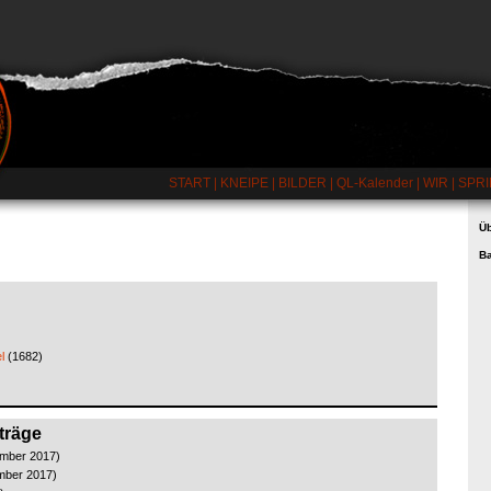
START
|
KNEIPE
|
BILDER
|
QL-Kalender
|
WIR
|
SPRI
Üb
B
l
(1682)
träge
ember 2017)
mber 2017)