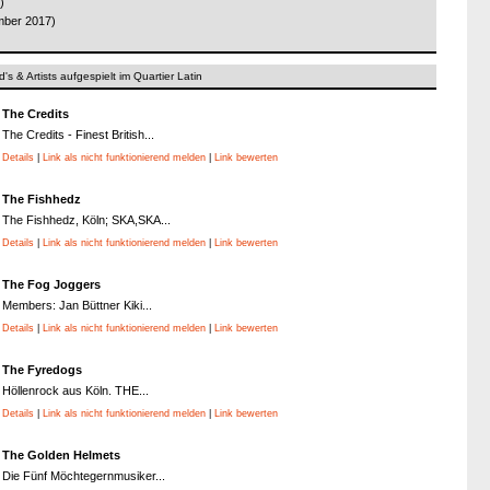
)
mber 2017)
's & Artists aufgespielt im Quartier Latin
The Credits
The Credits - Finest British...
Details
|
Link als nicht funktionierend melden
|
Link bewerten
The Fishhedz
The Fishhedz, Köln; SKA,SKA...
Details
|
Link als nicht funktionierend melden
|
Link bewerten
The Fog Joggers
Members: Jan Büttner Kiki...
Details
|
Link als nicht funktionierend melden
|
Link bewerten
The Fyredogs
Höllenrock aus Köln. THE...
Details
|
Link als nicht funktionierend melden
|
Link bewerten
The Golden Helmets
Die Fünf Möchtegernmusiker...