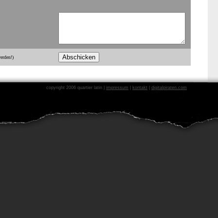
erden!)
copyright 2006 quartier latin |
impressum
|
kontakt
|
digitalpiraten.com