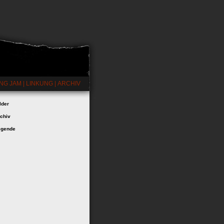
NG JAM
|
LINKUNG
|
ARCHIV
lder
chiv
egende