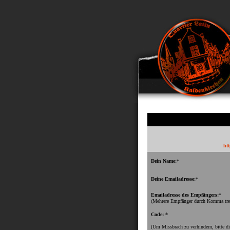
htt
Dein Name:
*
Deine Emailadresse:
*
Emailadresse des Empfängers:
*
(Mehrere Empfänger durch Komma tre
Code:
*
(Um Missbrach zu verhindern, bitte d