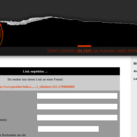
START
|
KNEIPE
|
BILDER
|
QL-Kalender
|
WIR
|
SPRI
Bi
Ar
Link empfehlen ...
L
Du sendest nun diesen Link an einen Freund:
p://www.quartier-latin.i......1_sideshow/325/,1709066860/
nnen)
ie Buchstaben aus der