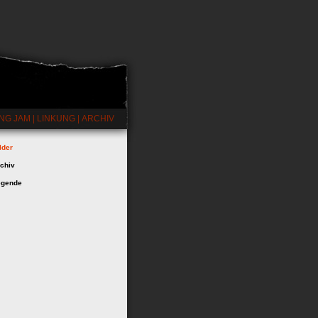
NG JAM
|
LINKUNG
|
ARCHIV
lder
chiv
egende