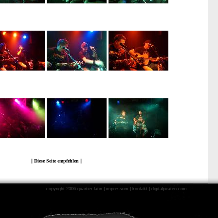
|
|
Diese Seite empfehlen
copyright 2006 quartier latin |
impressum
|
kontakt
|
digitalpiraten.com