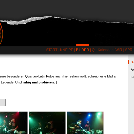
START
|
KNEIPE
|
BILDER
|
QL-Kalender
|
WIR
|
SPRI
Bi
Ar
eure besonderen Quartier-Latin Fotos auch hier sehen wollt, schreibt eine Mail an
L
e Legende.
Und ruhig mal probieren:
]